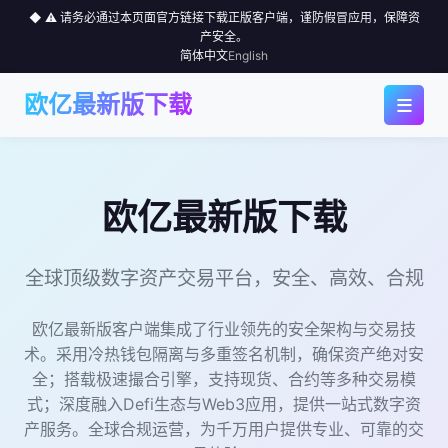
◆ ⚠️ 请务必通过本页面官方链接下载正版客户端，谨防假冒应用，保障资
产安全。
简体中文
English
≡
欧亿最新版下载
◆ 首页
◆ 应用下载
欧亿最新版下载
◆ 为何选择
全球顶级数字资产交易平台，安全、高效、合规
◆ 行情中心
欧亿最新版客户端集成了行业领先的安全架构与交易技
◆ 使用指南
术。采用冷热钱包隔离与多重签名机制，确保资产绝对安
全；搭载极速撮合引擎，支持现货、合约等多种交易模
式；深度融入Defi生态与Web3应用，提供一站式数字资
◆ 社区
产服务。全球合规运营，为千万用户提供专业、可靠的交